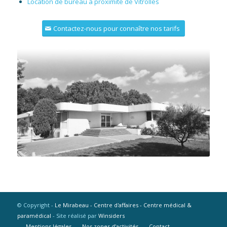
Location de bureau à proximité de Vitrolles
Contactez-nous pour connaître nos tarifs
© Copyright -
Le Mirabeau - Centre d'affaires - Centre médical &
paramédical
- Site réalisé par
Winsiders
Mentions légales
Nos zones d’activités
Contact